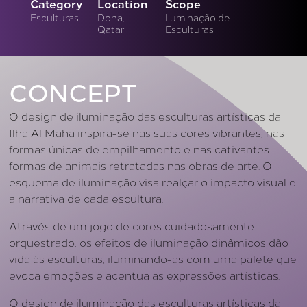
Category
Location
Scope
Esculturas
Doha,
Iluminação de
Qatar
Esculturas
CONCEPT
O design de iluminação das esculturas artísticas da
Ilha Al Maha inspira-se nas suas cores vibrantes, nas
formas únicas de empilhamento e nas cativantes
formas de animais retratadas nas obras de arte. O
esquema de iluminação visa realçar o impacto visual e
a narrativa de cada escultura.
Através de um jogo de cores cuidadosamente
orquestrado, os efeitos de iluminação dinâmicos dão
vida às esculturas, iluminando-as com uma palete que
evoca emoções e acentua as expressões artísticas.
O design de iluminação das esculturas artísticas da